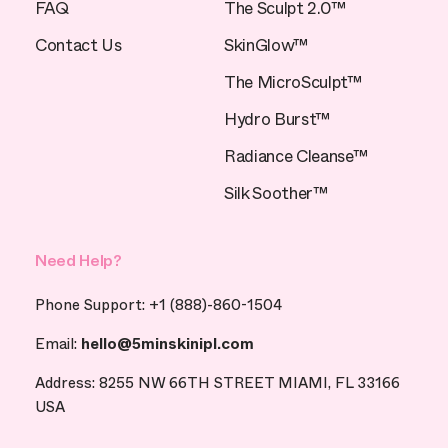
FAQ
The Sculpt 2.0™
Contact Us
SkinGlow™
The MicroSculpt™
Hydro Burst™
Radiance Cleanse™
Silk Soother™
Need Help?
Phone Support: +1 (888)-860-1504
Email:
hello@5minskinipl.com
Address: 8255 NW 66TH STREET MIAMI, FL 33166
USA