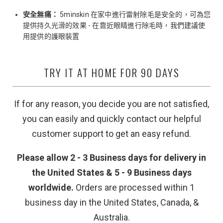
安全無痛：
5minskin
在家中進行雷射除毛是安全的，可為您
提供持久光滑的效果 - 在靠近眼睛進行除毛時，我們建議使
用提供的護眼裝置
TRY IT AT HOME FOR 90 DAYS
If for any reason, you decide you are not satisfied,
you can easily and quickly contact our helpful
customer support to get an easy refund.
Please allow 2 - 3 Business days for delivery in
the United States & 5 - 9 Business days
worldwide.
Orders are processed within 1
business day in the United States, Canada, &
Australia.