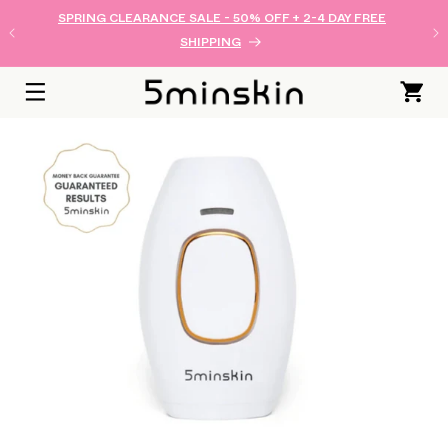
跳至內
SPRING CLEARANCE SALE - 50% OFF + 2-4 DAY FREE
容
SHIPPING
購
物
車