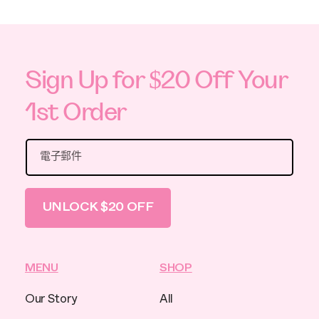
Sign Up for $20 Off Your
1st Order
電子郵件
UNLOCK $20 OFF
MENU
SHOP
Our Story
All