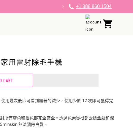
+1 888 860 1504
購
登
物
入
車
KIN 家用雷射除毛手機
O CART
：
使用幾次後即可看到顯著的減少，使用少於 12 次即可獲得完
：
對所有膚色和髮色都完全安全。透過色素從根部去除金髮和深
minskin 無法消除白髮。