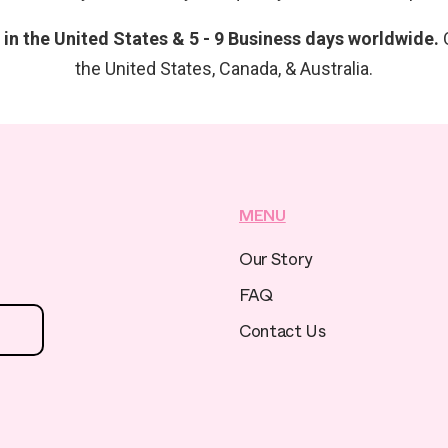
y in the United States & 5 - 9 Business days worldwide.
O
the United States, Canada, & Australia.
MENU
Our Story
FAQ
Contact Us