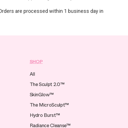
rders are processed within 1 business day in
SHOP
All
The Sculpt 2.0™
SkinGlow™
The MicroSculpt™
Hydro Burst™
Radiance Cleanse™